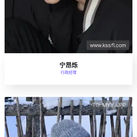
宁昂烁
行政经理