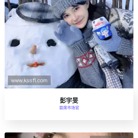
彭宇旻
首席市场官