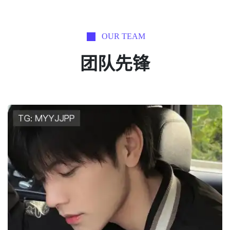
OUR TEAM
团队先锋