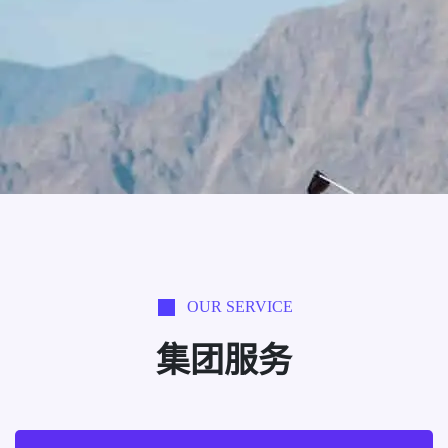
OUR SERVICE
集团服务