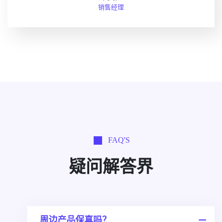
销售经理
FAQ'S
疑问解答界
周边产品保真吗？