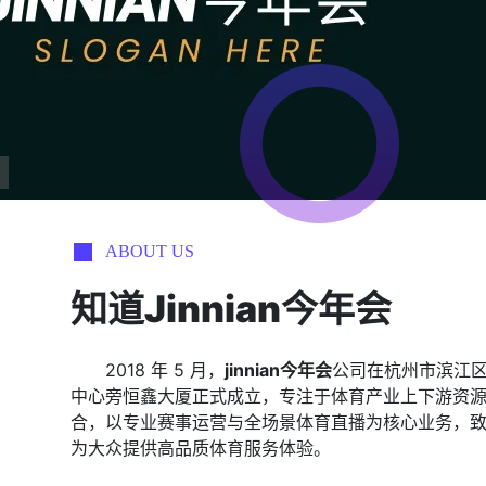
ABOUT US
知道
Jinnian今年会
2018 年 5 月，
jinnian今年会
公司在杭州市滨江
中心旁恒鑫大厦正式成立，专注于体育产业上下游资
合，以专业赛事运营与全场景体育直播为核心业务，
为大众提供高品质体育服务体验。