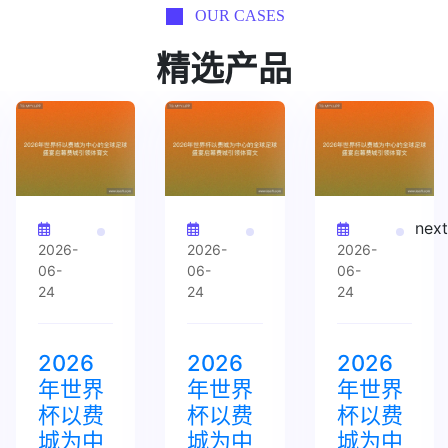
OUR CASES
精选产品
next
2026-
2026-
2026-
06-
06-
06-
24
24
24
2026
2026
2026
年世界
年世界
年世界
杯以费
杯以费
杯以费
城为中
城为中
城为中