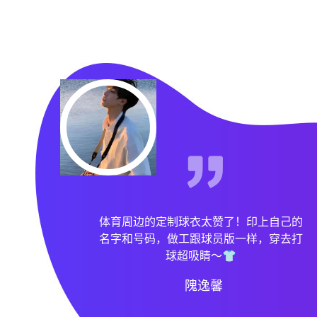
在线看 F1 直播，引擎的轰鸣声透过屏幕
都能感受到，那种速度与激情太刺激了～
🏎️
袁纪颖