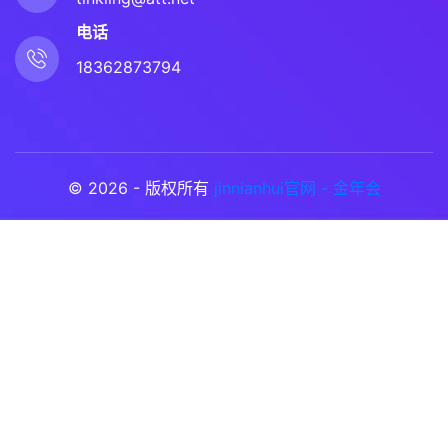
电话
18362873794
© 2026 - 版权所有
jinnianhui官网 - 金年会