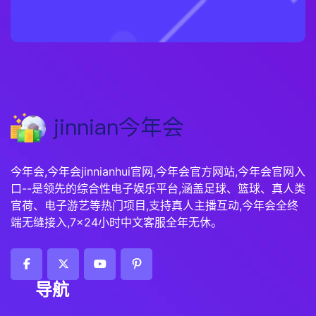
今年会,今年会jinnianhui官网,今年会官方网站,今年会官网入
口--是领先的综合性电子娱乐平台,涵盖足球、篮球、真人类
官荷、电子游艺等热门项目,支持真人主播互动,今年会全终
端无缝接入,7×24小时中文客服全年无休。
导航