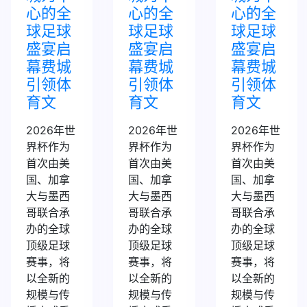
心的全
心的全
心的全
球足球
球足球
球足球
盛宴启
盛宴启
盛宴启
幕费城
幕费城
幕费城
引领体
引领体
引领体
育文
育文
育文
2026年世
2026年世
2026年世
界杯作为
界杯作为
界杯作为
首次由美
首次由美
首次由美
国、加拿
国、加拿
国、加拿
大与墨西
大与墨西
大与墨西
哥联合承
哥联合承
哥联合承
办的全球
办的全球
办的全球
顶级足球
顶级足球
顶级足球
赛事，将
赛事，将
赛事，将
以全新的
以全新的
以全新的
规模与传
规模与传
规模与传