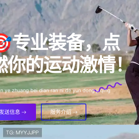
🎯专业装备，点
燃你的运动激情！
n ye zhuang bei dian ran ni de yun dong ji qing
发送信息
服务介绍