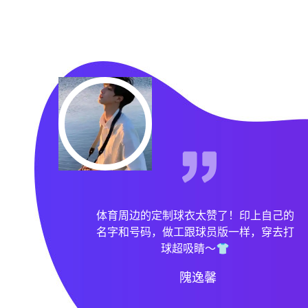
在线看 F1 直播，引擎的轰鸣声透过屏幕
都能感受到，那种速度与激情太刺激了～
🏎️
袁纪颖