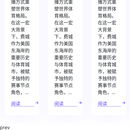
播方式重
播方式重
播方式重
塑世界体
塑世界体
塑世界体
育格局。
育格局。
育格局。
在这一宏
在这一宏
在这一宏
大背景
大背景
大背景
下，费城
下，费城
下，费城
作为美国
作为美国
作为美国
东海岸的
东海岸的
东海岸的
重要历史
重要历史
重要历史
与体育城
与体育城
与体育城
市，被赋
市，被赋
市，被赋
予独特的
予独特的
予独特的
赛事节点
赛事节点
赛事节点
角色，...
角色，...
角色，...
阅读
阅读
阅读
prev