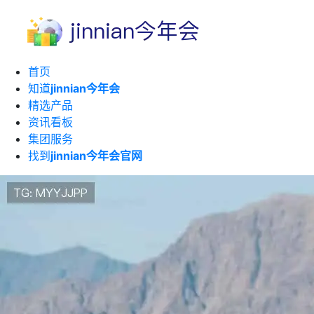
首页
知道
jinnian今年会
精选产品
资讯看板
集团服务
找到
jinnian今年会官网