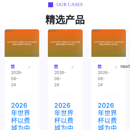
OUR CASES
精选产品
next
2026-
2026-
2026-
06-
06-
06-
24
24
24
2026
2026
2026
年世界
年世界
年世界
杯以费
杯以费
杯以费
城为中
城为中
城为中