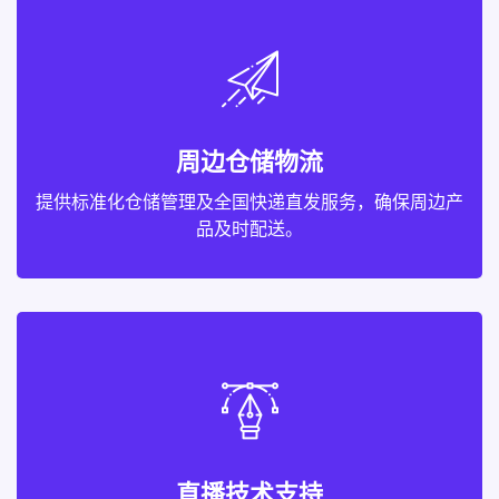
周边仓储物流
提供标准化仓储管理及全国快递直发服务，确保周边产
品及时配送。
直播技术支持