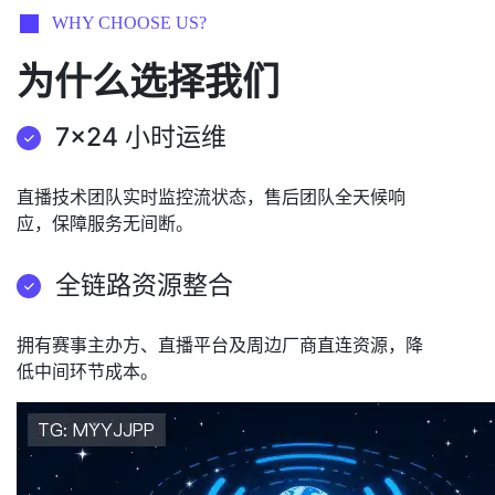
WHY CHOOSE US?
为什么选择我们
7×24 小时运维
直播技术团队实时监控流状态，售后团队全天候响
应，保障服务无间断。
全链路资源整合
拥有赛事主办方、直播平台及周边厂商直连资源，降
低中间环节成本。