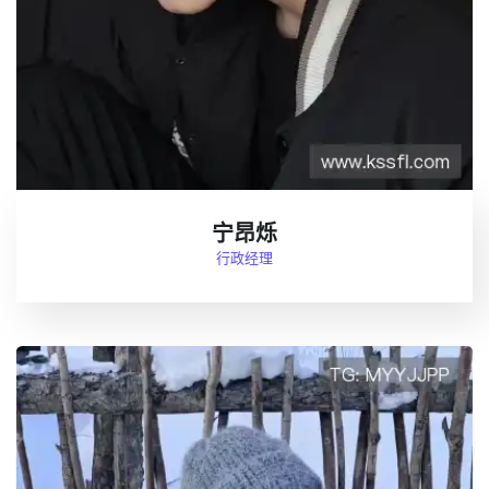
宁昂烁
行政经理