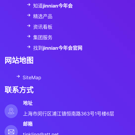
知道
jinnian今年会
精选产品
资讯看板
集团服务
找到
jinnian今年会官网
网站地图
SiteMap
联系方式
地址
上海市闵行区浦江镇恒南路363号1号楼6层
邮箱
tinkling@att.net