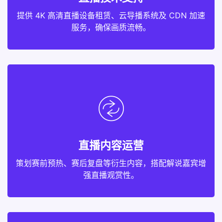
提供 4K 高清直播设备租赁、云导播系统及 CDN 加速
服务，确保画质流畅。
直播内容运营
策划赛前预热、赛后复盘等衍生内容，搭配解说嘉宾增
强直播观赏性。