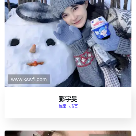
彭宇旻
首席市场官