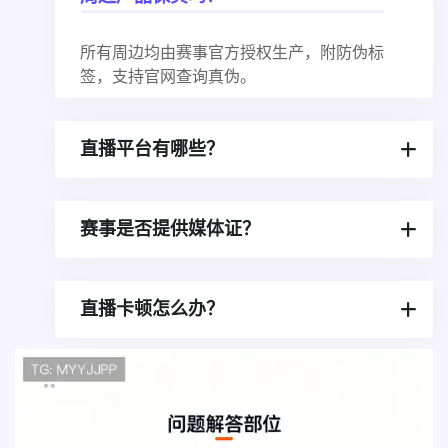
所有周边均由赛事官方授权生产，附防伪标
签，支持官网查询真伪。
直播平台有哪些？
赛事是否提供媒体证？
直播卡顿怎么办？