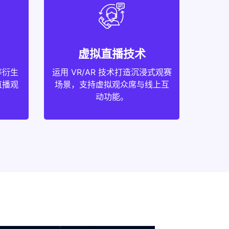
虚拟直播技术
等衍生
运用 VR/AR 技术打造沉浸式观赛
直播观
场景，支持虚拟观众席与线上互
动功能。