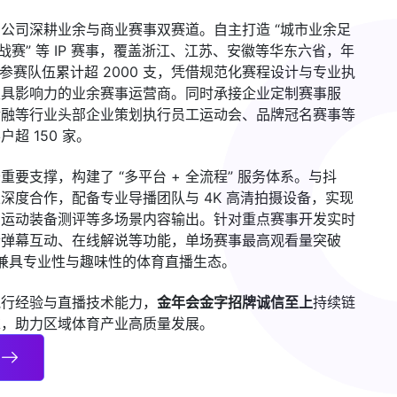
公司深耕业余与商业赛事双赛道。自主打造 “城市业余足
战赛” 等 IP 赛事，覆盖浙江、江苏、安徽等华东六省，年
，参赛队伍累计超 2000 支，凭借规范化赛程设计与专业执
极具影响力的业余赛事运营商。同时承接企业定制赛事服
金融等行业头部企业策划执行员工运动会、品牌冠名赛事等
超 150 家。
要支撑，构建了 “多平台 + 全流程” 服务体系。与抖
深度合作，配备专业导播团队与 4K 高清拍摄设备，实现
、运动装备测评等多场景内容输出。针对重点赛事开发实时
合弹幕互动、在线解说等功能，单场赛事最高观看量突破
成兼具专业性与趣味性的体育直播生态。
执行经验与直播技术能力，
金年会金字招牌诚信至上
持续链
求，助力区域体育产业高质量发展。