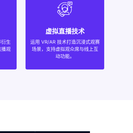
虚拟直播技术
等衍生
运用 VR/AR 技术打造沉浸式观赛
直播观
场景，支持虚拟观众席与线上互
动功能。