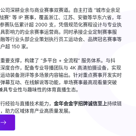
公司深耕业余与商业赛事双赛道。自主打造 “城市业余足
战赛” 等 IP 赛事，覆盖浙江、江苏、安徽等华东六省，年
，参赛队伍累计超 2000 支，凭借规范化赛程设计与专业执
极具影响力的业余赛事运营商。同时承接企业定制赛事服
金融等行业头部企业策划执行员工运动会、品牌冠名赛事等
超 150 家。
要支撑，构建了 “多平台 + 全流程” 服务体系。与抖
深度合作，配备专业导播团队与 4K 高清拍摄设备，实现
、运动装备测评等多场景内容输出。针对重点赛事开发实时
合弹幕互动、在线解说等功能，单场赛事最高观看量突破
成兼具专业性与趣味性的体育直播生态。
执行经验与直播技术能力，
金年会金字招牌诚信至上
持续链
求，助力区域体育产业高质量发展。