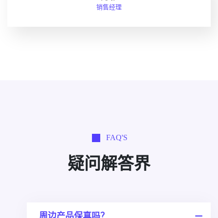
销售经理
FAQ'S
疑问解答界
周边产品保真吗？