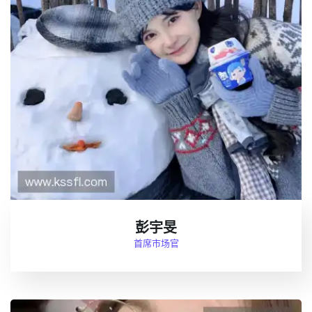
彭宇旻
首席市场官