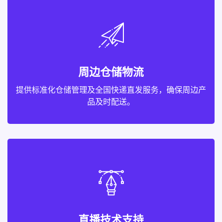
周边仓储物流
提供标准化仓储管理及全国快递直发服务，确保周边产
品及时配送。
直播技术支持