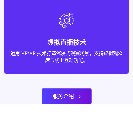
虚拟直播技术
运用 VR/AR 技术打造沉浸式观赛场景，支持虚拟观众
席与线上互动功能。
服务介绍