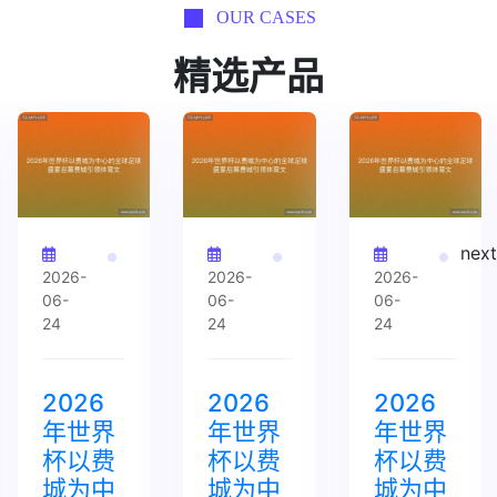
OUR CASES
精选产品
next
2026-
2026-
2026-
06-
06-
06-
24
24
24
2026
2026
2026
年世界
年世界
年世界
杯以费
杯以费
杯以费
城为中
城为中
城为中