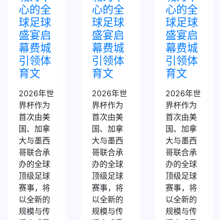
心的全
心的全
心的全
球足球
球足球
球足球
盛宴启
盛宴启
盛宴启
幕费城
幕费城
幕费城
引领体
引领体
引领体
育文
育文
育文
2026年世
2026年世
2026年世
界杯作为
界杯作为
界杯作为
首次由美
首次由美
首次由美
国、加拿
国、加拿
国、加拿
大与墨西
大与墨西
大与墨西
哥联合承
哥联合承
哥联合承
办的全球
办的全球
办的全球
顶级足球
顶级足球
顶级足球
赛事，将
赛事，将
赛事，将
以全新的
以全新的
以全新的
规模与传
规模与传
规模与传