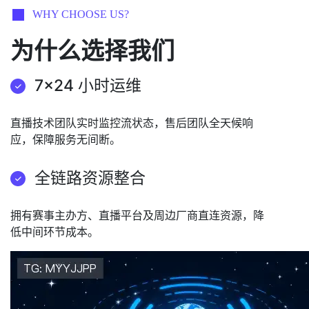
WHY CHOOSE US?
为什么选择我们
7×24 小时运维
直播技术团队实时监控流状态，售后团队全天候响
应，保障服务无间断。
全链路资源整合
拥有赛事主办方、直播平台及周边厂商直连资源，降
低中间环节成本。