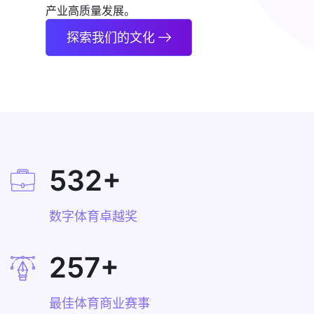
产业高质量发展。
探索我们的文化
532
+
数字体育卓越奖
257
+
最佳体育商业赛事