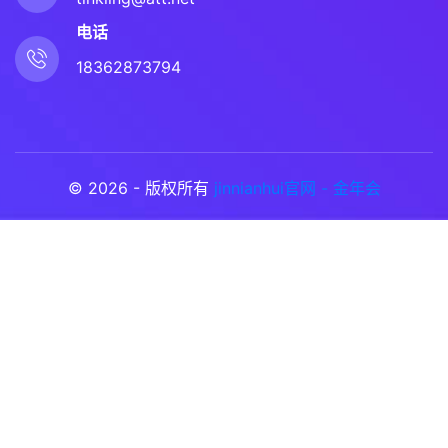
电话
18362873794
© 2026 - 版权所有
jinnianhui官网 - 金年会