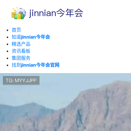
首页
知道
jinnian今年会
精选产品
资讯看板
集团服务
找到
jinnian今年会官网