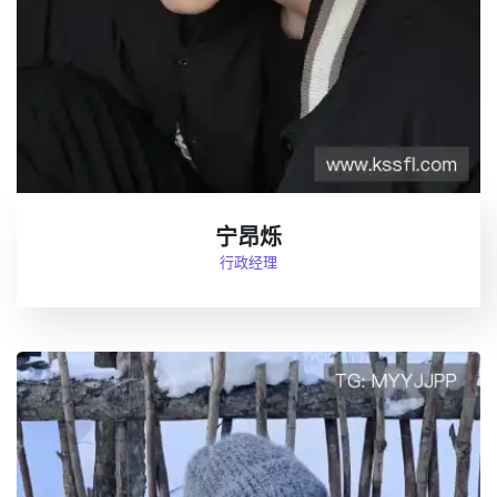
宁昂烁
行政经理