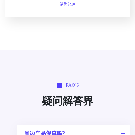
销售经理
FAQ'S
疑问解答界
周边产品保真吗？