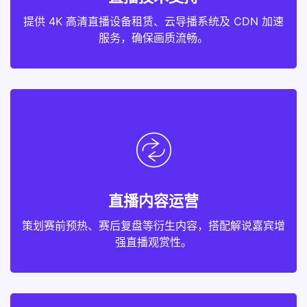
提供 4K 高清直播设备租赁、云导播系统及 CDN 加速
服务，确保画质流畅。
直播内容运营
策划赛前预热、赛后复盘等衍生内容，搭配解说嘉宾增
强直播观赏性。