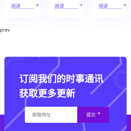
阅读
阅读
阅读
prev
订阅我们的时事通讯
获取更多更新