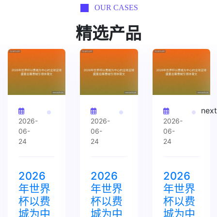
OUR CASES
精选产品
next
2026-
2026-
2026-
06-
06-
06-
24
24
24
2026
2026
2026
年世界
年世界
年世界
杯以费
杯以费
杯以费
城为中
城为中
城为中