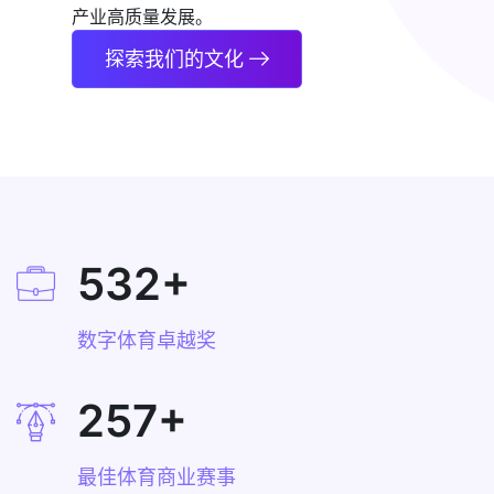
产业高质量发展。
探索我们的文化
532
+
数字体育卓越奖
257
+
最佳体育商业赛事