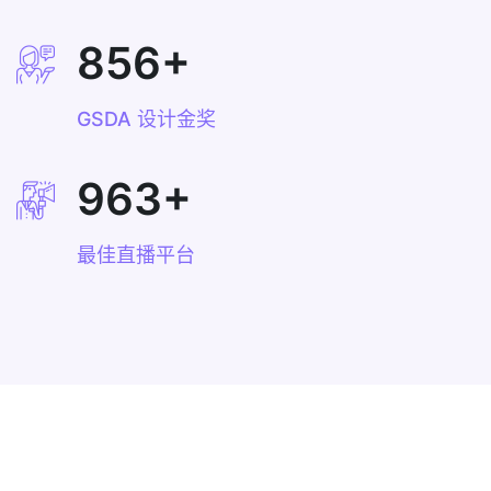
856
+
GSDA 设计金奖
963
+
最佳直播平台