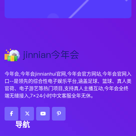
今年会,今年会jinnianhui官网,今年会官方网站,今年会官网入
口--是领先的综合性电子娱乐平台,涵盖足球、篮球、真人类
官荷、电子游艺等热门项目,支持真人主播互动,今年会全终
端无缝接入,7×24小时中文客服全年无休。
导航