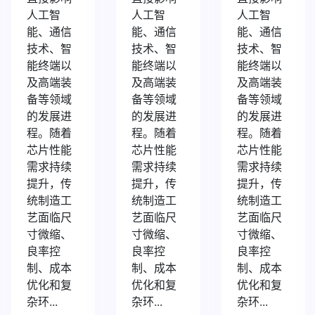
人工智
人工智
人工智
能、通信
能、通信
能、通信
技术、智
技术、智
技术、智
能终端以
能终端以
能终端以
及高端装
及高端装
及高端装
备等领域
备等领域
备等领域
的发展进
的发展进
的发展进
程。随着
程。随着
程。随着
芯片性能
芯片性能
芯片性能
需求持续
需求持续
需求持续
提升，传
提升，传
提升，传
统制造工
统制造工
统制造工
艺面临尺
艺面临尺
艺面临尺
寸微缩、
寸微缩、
寸微缩、
良率控
良率控
良率控
制、成本
制、成本
制、成本
优化和复
优化和复
优化和复
杂环...
杂环...
杂环...