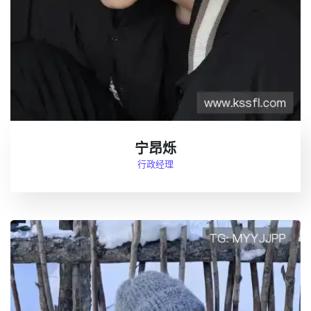
宁昂烁
行政经理