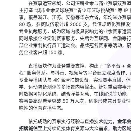
在赛事运营领域，公司深耕业余与商业赛事双赛
主打造 “城市业余足球联赛”“青少年篮球挑战赛” 等 IP 
事，覆盖浙江、江苏、安徽等华东六省，年均举办赛
80 场，参赛队伍累计超 2000 支，凭借规范化赛程
专业执裁服务，成为区域内极具影响力的业余赛事运
同时承接企业定制赛事服务，先后为互联网、金融等
部企业策划执行员工运动会、品牌冠名赛事等活动，
务企业客户超 150 家。
直播板块作为业务重要支撑，构建了 “多平台 + 
程” 服务体系。与抖音、视频号等平台建立深度合作，
专业导播团队与 4K 高清拍摄设备，实现赛事直播、
学、运动装备测评等多场景内容输出。针对重点赛事
时数据可视化系统，结合弹幕互动、在线解说等功能
赛事最高观看量突破 50 万人次，逐步形成兼具专业
味性的体育直播生态。
依托成熟的赛事执行经验与直播技术能力，
金年
招牌诚信至上
持续链接体育资源与大众需求，助力区