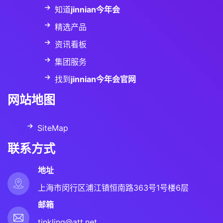
知道
jinnian今年会
精选产品
资讯看板
集团服务
找到
jinnian今年会官网
网站地图
SiteMap
联系方式
地址
上海市闵行区浦江镇恒南路363号1号楼6层
邮箱
tinkling@att.net