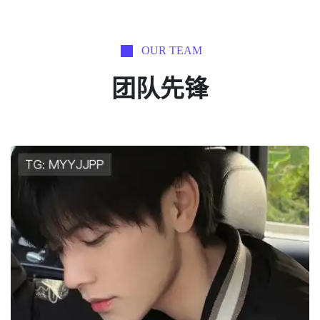
OUR TEAM
团队先锋