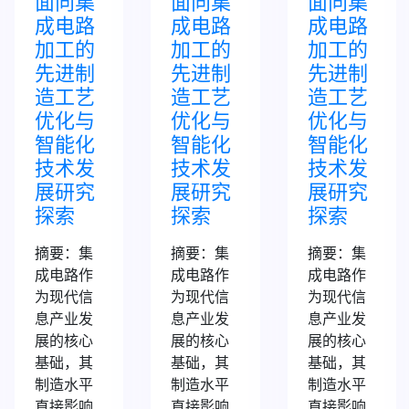
面向集
面向集
面向集
成电路
成电路
成电路
加工的
加工的
加工的
先进制
先进制
先进制
造工艺
造工艺
造工艺
优化与
优化与
优化与
智能化
智能化
智能化
技术发
技术发
技术发
展研究
展研究
展研究
探索
探索
探索
摘要：集
摘要：集
摘要：集
成电路作
成电路作
成电路作
为现代信
为现代信
为现代信
息产业发
息产业发
息产业发
展的核心
展的核心
展的核心
基础，其
基础，其
基础，其
制造水平
制造水平
制造水平
直接影响
直接影响
直接影响