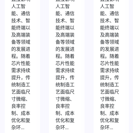
人工智
人工智
人工智
能、通信
能、通信
能、通信
技术、智
技术、智
技术、智
能终端以
能终端以
能终端以
及高端装
及高端装
及高端装
备等领域
备等领域
备等领域
的发展进
的发展进
的发展进
程。随着
程。随着
程。随着
芯片性能
芯片性能
芯片性能
需求持续
需求持续
需求持续
提升，传
提升，传
提升，传
统制造工
统制造工
统制造工
艺面临尺
艺面临尺
艺面临尺
寸微缩、
寸微缩、
寸微缩、
良率控
良率控
良率控
制、成本
制、成本
制、成本
优化和复
优化和复
优化和复
杂环...
杂环...
杂环...