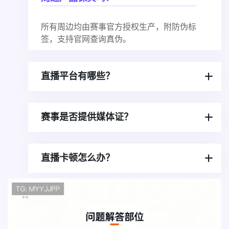
所有周边均由赛事官方授权生产，附防伪标
签，支持官网查询真伪。
直播平台有哪些？
赛事是否提供媒体证？
直播卡顿怎么办？