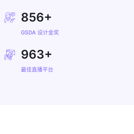
856
+
GSDA 设计金奖
963
+
最佳直播平台