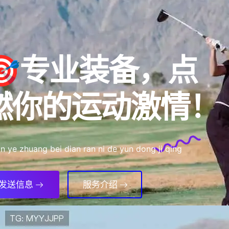
🎯专业装备，点
燃你的运动激情！
n ye zhuang bei dian ran ni de yun dong ji qing
发送信息
服务介绍