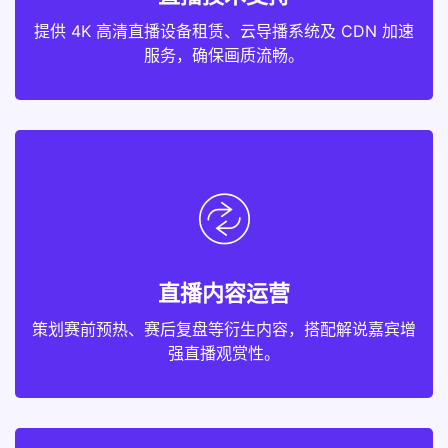
提供 4K 高清直播设备租赁、云导播系统及 CDN 加速
服务，确保画质流畅。
直播内容运营
策划赛前预热、赛后复盘等衍生内容，搭配解说嘉宾增
强直播观赏性。