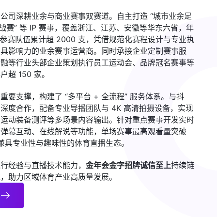
公司深耕业余与商业赛事双赛道。自主打造 “城市业余足
战赛” 等 IP 赛事，覆盖浙江、江苏、安徽等华东六省，年
，参赛队伍累计超 2000 支，凭借规范化赛程设计与专业执
极具影响力的业余赛事运营商。同时承接企业定制赛事服
金融等行业头部企业策划执行员工运动会、品牌冠名赛事等
超 150 家。
要支撑，构建了 “多平台 + 全流程” 服务体系。与抖
深度合作，配备专业导播团队与 4K 高清拍摄设备，实现
、运动装备测评等多场景内容输出。针对重点赛事开发实时
合弹幕互动、在线解说等功能，单场赛事最高观看量突破
成兼具专业性与趣味性的体育直播生态。
执行经验与直播技术能力，
金年会金字招牌诚信至上
持续链
求，助力区域体育产业高质量发展。