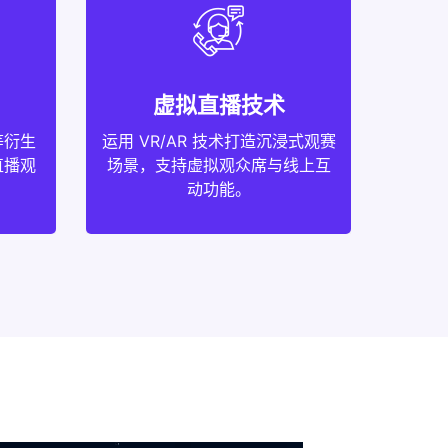
虚拟直播技术
等衍生
运用 VR/AR 技术打造沉浸式观赛
直播观
场景，支持虚拟观众席与线上互
动功能。