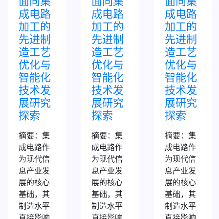
面向集
面向集
面向集
成电路
成电路
成电路
加工的
加工的
加工的
先进制
先进制
先进制
造工艺
造工艺
造工艺
优化与
优化与
优化与
智能化
智能化
智能化
技术发
技术发
技术发
展研究
展研究
展研究
探索
探索
探索
摘要：集
摘要：集
摘要：集
成电路作
成电路作
成电路作
为现代信
为现代信
为现代信
息产业发
息产业发
息产业发
展的核心
展的核心
展的核心
基础，其
基础，其
基础，其
制造水平
制造水平
制造水平
直接影响
直接影响
直接影响