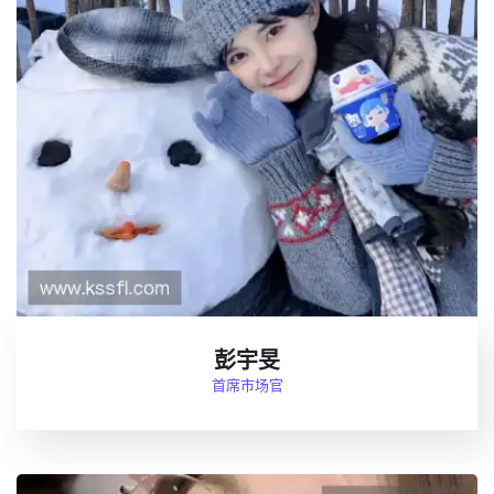
彭宇旻
首席市场官