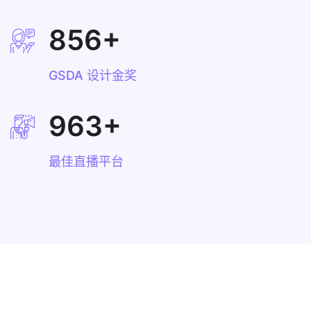
856
+
GSDA 设计金奖
963
+
最佳直播平台