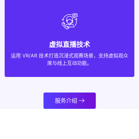
虚拟直播技术
运用 VR/AR 技术打造沉浸式观赛场景，支持虚拟观众
席与线上互动功能。
服务介绍