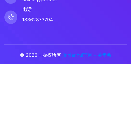
电话
18362873794
© 2026 - 版权所有
jinnianhui官网 - 金年会