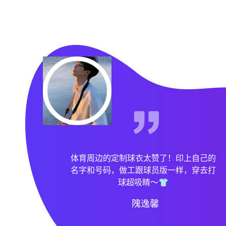
在线看 F1 直播，引擎的轰鸣声透过屏幕
都能感受到，那种速度与激情太刺激了～
🏎️
袁纪颖