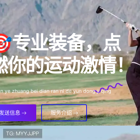
🎯专业装备，点
燃你的运动激情！
n ye zhuang bei dian ran ni de yun dong ji qing
发送信息
服务介绍