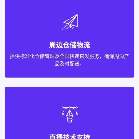
周边仓储物流
提供标准化仓储管理及全国快递直发服务，确保周边产
品及时配送。
直播技术支持