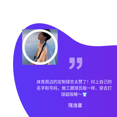
体育周边的定制球衣太赞了！印上自己的
名字和号码，做工跟球员版一样，穿去打
球超吸睛～👕
隗逸馨