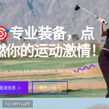
🎯专业装备，点
燃你的运动激情！
n ye zhuang bei dian ran ni de yun dong ji qing
发送信息
服务介绍