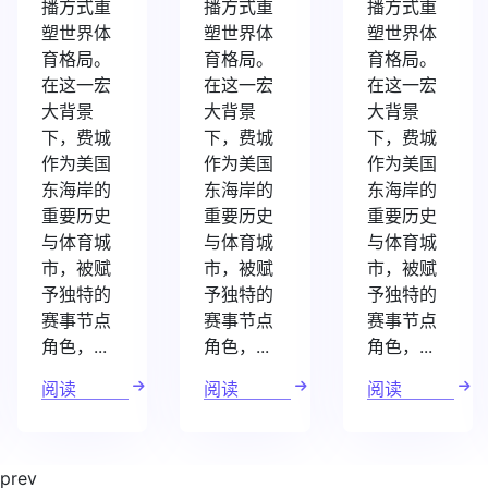
播方式重
播方式重
播方式重
塑世界体
塑世界体
塑世界体
育格局。
育格局。
育格局。
在这一宏
在这一宏
在这一宏
大背景
大背景
大背景
下，费城
下，费城
下，费城
作为美国
作为美国
作为美国
东海岸的
东海岸的
东海岸的
重要历史
重要历史
重要历史
与体育城
与体育城
与体育城
市，被赋
市，被赋
市，被赋
予独特的
予独特的
予独特的
赛事节点
赛事节点
赛事节点
角色，...
角色，...
角色，...
阅读
阅读
阅读
prev