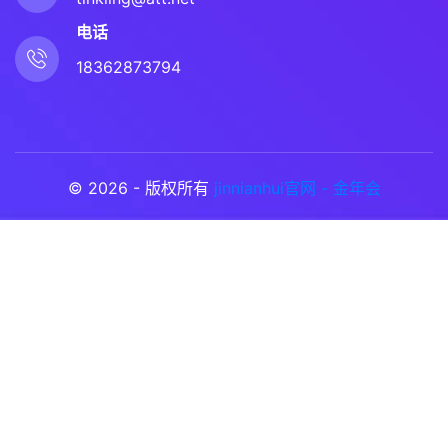
电话
18362873794
© 2026 - 版权所有
jinnianhui官网 - 金年会