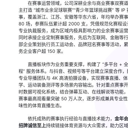
在赛事运营领域，公司深耕业余与商业赛事双赛
主打造 “城市业余足球联赛”“青少年篮球挑战赛” 等 IP 
事，覆盖浙江、江苏、安徽等华东六省，年均举办赛
80 场，参赛队伍累计超 2000 支，凭借规范化赛程
专业执裁服务，成为区域内极具影响力的业余赛事运
同时承接企业定制赛事服务，先后为互联网、金融等
部企业策划执行员工运动会、品牌冠名赛事等活动，
务企业客户超 150 家。
直播板块作为业务重要支撑，构建了 “多平台 + 
程” 服务体系。与抖音、视频号等平台建立深度合作，
专业导播团队与 4K 高清拍摄设备，实现赛事直播、
学、运动装备测评等多场景内容输出。针对重点赛事
时数据可视化系统，结合弹幕互动、在线解说等功能
赛事最高观看量突破 50 万人次，逐步形成兼具专业
味性的体育直播生态。
依托成熟的赛事执行经验与直播技术能力，
金年
招牌诚信至上
持续链接体育资源与大众需求，助力区