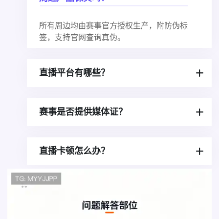
所有周边均由赛事官方授权生产，附防伪标
签，支持官网查询真伪。
直播平台有哪些？
赛事是否提供媒体证？
直播卡顿怎么办？