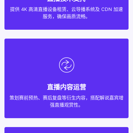
提供 4K 高清直播设备租赁、云导播系统及 CDN 加速
服务，确保画质流畅。
直播内容运营
策划赛前预热、赛后复盘等衍生内容，搭配解说嘉宾增
强直播观赏性。