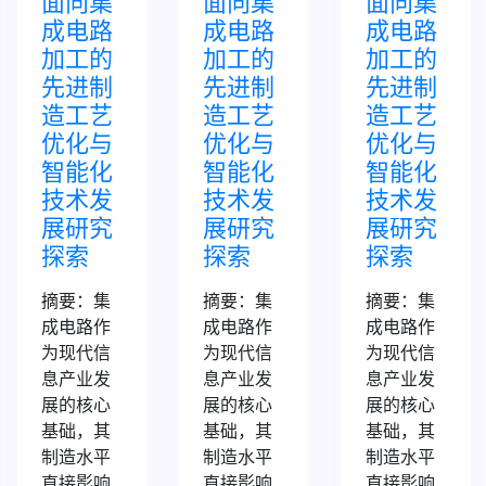
面向集
面向集
面向集
成电路
成电路
成电路
加工的
加工的
加工的
先进制
先进制
先进制
造工艺
造工艺
造工艺
优化与
优化与
优化与
智能化
智能化
智能化
技术发
技术发
技术发
展研究
展研究
展研究
探索
探索
探索
摘要：集
摘要：集
摘要：集
成电路作
成电路作
成电路作
为现代信
为现代信
为现代信
息产业发
息产业发
息产业发
展的核心
展的核心
展的核心
基础，其
基础，其
基础，其
制造水平
制造水平
制造水平
直接影响
直接影响
直接影响