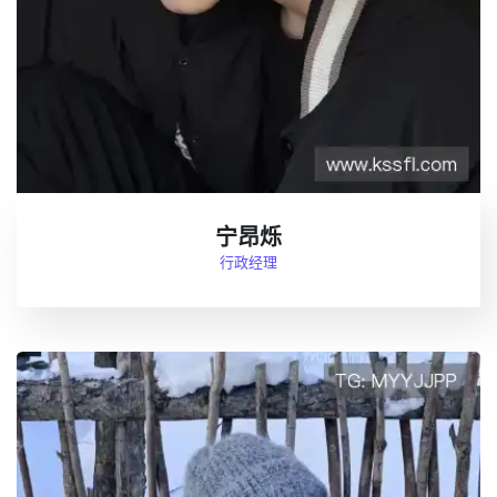
宁昂烁
行政经理