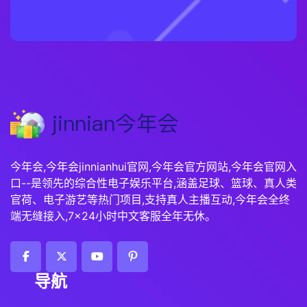
今年会,今年会jinnianhui官网,今年会官方网站,今年会官网入
口--是领先的综合性电子娱乐平台,涵盖足球、篮球、真人类
官荷、电子游艺等热门项目,支持真人主播互动,今年会全终
端无缝接入,7×24小时中文客服全年无休。
导航