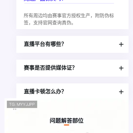
所有周边均由赛事官方授权生产，附防伪标
签，支持官网查询真伪。
直播平台有哪些？
赛事是否提供媒体证？
直播卡顿怎么办？