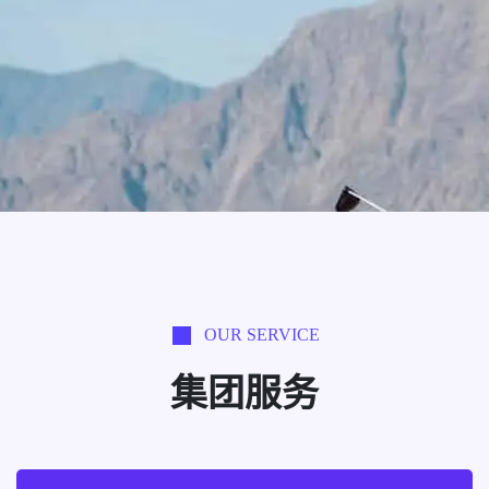
OUR SERVICE
集团服务