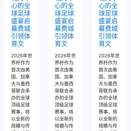
心的全
心的全
心的全
球足球
球足球
球足球
盛宴启
盛宴启
盛宴启
幕费城
幕费城
幕费城
引领体
引领体
引领体
育文
育文
育文
2026年世
2026年世
2026年世
界杯作为
界杯作为
界杯作为
首次由美
首次由美
首次由美
国、加拿
国、加拿
国、加拿
大与墨西
大与墨西
大与墨西
哥联合承
哥联合承
哥联合承
办的全球
办的全球
办的全球
顶级足球
顶级足球
顶级足球
赛事，将
赛事，将
赛事，将
以全新的
以全新的
以全新的
规模与传
规模与传
规模与传