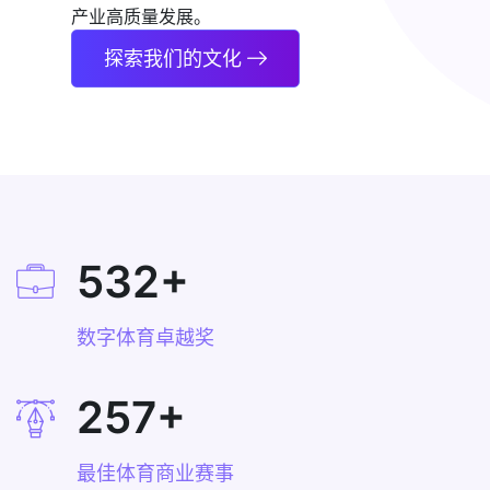
产业高质量发展。
探索我们的文化
532
+
数字体育卓越奖
257
+
最佳体育商业赛事