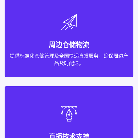
周边仓储物流
提供标准化仓储管理及全国快递直发服务，确保周边产
品及时配送。
直播技术支持