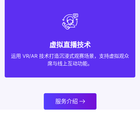
虚拟直播技术
运用 VR/AR 技术打造沉浸式观赛场景，支持虚拟观众
席与线上互动功能。
服务介绍