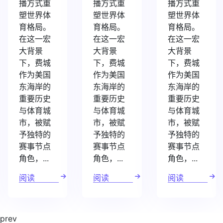
播方式重
播方式重
播方式重
塑世界体
塑世界体
塑世界体
育格局。
育格局。
育格局。
在这一宏
在这一宏
在这一宏
大背景
大背景
大背景
下，费城
下，费城
下，费城
作为美国
作为美国
作为美国
东海岸的
东海岸的
东海岸的
重要历史
重要历史
重要历史
与体育城
与体育城
与体育城
市，被赋
市，被赋
市，被赋
予独特的
予独特的
予独特的
赛事节点
赛事节点
赛事节点
角色，...
角色，...
角色，...
阅读
阅读
阅读
prev