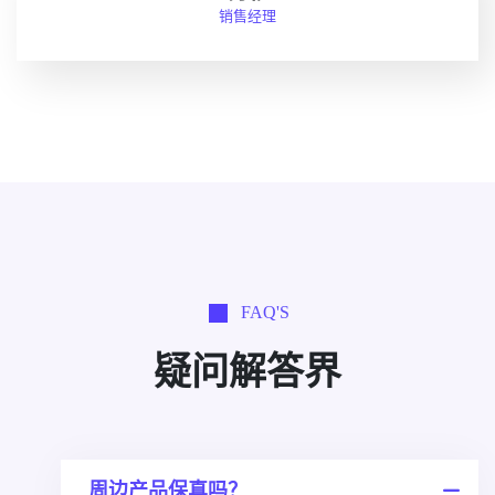
销售经理
FAQ'S
疑问解答界
周边产品保真吗？