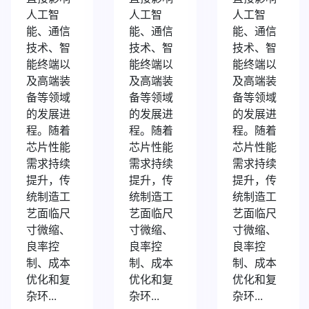
人工智
人工智
人工智
能、通信
能、通信
能、通信
技术、智
技术、智
技术、智
能终端以
能终端以
能终端以
及高端装
及高端装
及高端装
备等领域
备等领域
备等领域
的发展进
的发展进
的发展进
程。随着
程。随着
程。随着
芯片性能
芯片性能
芯片性能
需求持续
需求持续
需求持续
提升，传
提升，传
提升，传
统制造工
统制造工
统制造工
艺面临尺
艺面临尺
艺面临尺
寸微缩、
寸微缩、
寸微缩、
良率控
良率控
良率控
制、成本
制、成本
制、成本
优化和复
优化和复
优化和复
杂环...
杂环...
杂环...