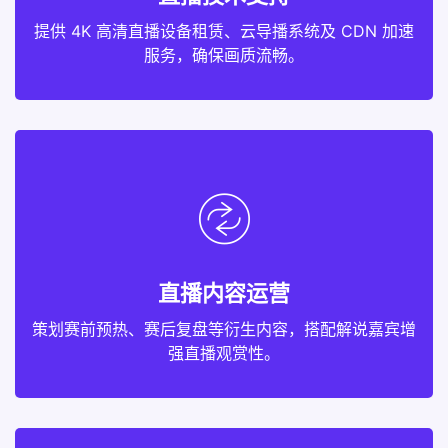
提供 4K 高清直播设备租赁、云导播系统及 CDN 加速
服务，确保画质流畅。
直播内容运营
策划赛前预热、赛后复盘等衍生内容，搭配解说嘉宾增
强直播观赏性。